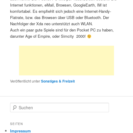
Internet funktionen, eMail, Browsen, GoogleEarth, IM ist
komfortabel. Es empfiehlt sich jedoch eine Internet-Handy-
Flatrate, bzw. das Browsen über USB oder Bluetooth. Der
Nachfolger der Xda neo unterstützt auch WLAN.
Auch ein paar gute Spiele sind für den Pocket PC zu haben,
darunter Age of Empire, oder Simcity 2000!
Veröffentlicht unter
Sonstiges & Freizeit
S
u
c
h
SEITEN
e
Impressum