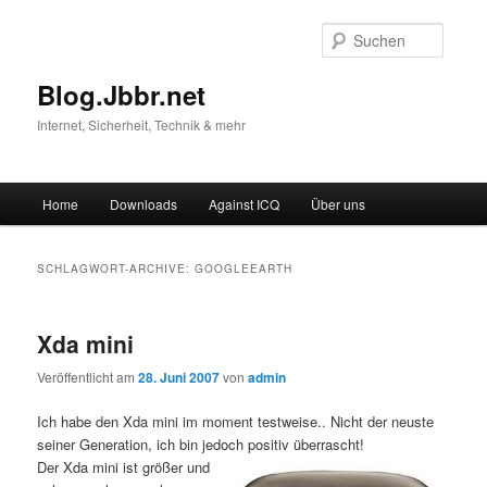
Suche
Blog.Jbbr.net
Internet, Sicherheit, Technik & mehr
Hauptmenü
Home
Downloads
Against ICQ
Über uns
Zum
Zum
Inhalt
sekundären
SCHLAGWORT-ARCHIVE:
GOOGLEEARTH
wechseln
Inhalt
Xda mini
wechseln
Veröffentlicht am
28. Juni 2007
von
admin
Ich habe den Xda mini im moment testweise.. Nicht der neuste
seiner Generation, ich bin jedoch positiv überrascht!
Der Xda mini ist größer und