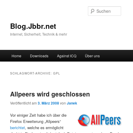
Suche
Blog.Jbbr.net
Internet, Sicherheit, Technik & mehr
Hauptmenü
Home
Downloads
Against ICQ
Über uns
Zum
Zum
Inhalt
sekundären
SCHLAGWORT-ARCHIVE:
GPL
wechseln
Inhalt
Allpeers wird geschlossen
wechseln
Veröffentlicht am
3. März 2008
von
Janek
Vor einiger Zeit habe ich über die
Firefox Erweiterung „Allpeers“
berichtet
, welche es ermöglicht