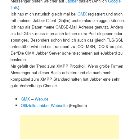
Messenger bieten welcher auf
Jabber
basiert (Ähnlich
Google
Talk
).
Ich hab mich natürlich gleich mal bei
GMX
registriert und mich
mit meinem Jabber-Client (Gajim) problemlos einloggen können.
Ich hab als Daten meine GMX-E-Mail Adresse genutzt. Anders
als bei GTalk muss man auch keinen extra Port eingeben oder
sonstiges. Besonders schön find ich auch das gleich TLS/SSL
unterstützt wird und es Transport zu ICQ, MSN, ICQ & co gibt.
Der/Die GMX Jabber Server scheint/scheinen auf eJabberd zu
basieren.
Mir gefällt der Trend zum XMPP Protokoll. Wenn große Firmen
Messenger auf dieser Basis anbieten und die auch noch
kompatibel zum XMPP Standard halten hat Jabber eine sehr
gute Verbreitungs-Chance.
GMX
–
Web.de
Offizielle Jabber Webseite
(Englisch)