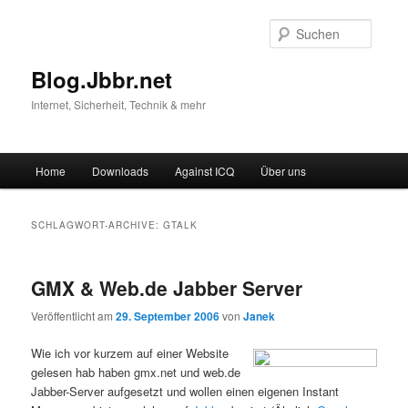
Suche
Blog.Jbbr.net
Internet, Sicherheit, Technik & mehr
Hauptmenü
Home
Downloads
Against ICQ
Über uns
Zum
Zum
Inhalt
sekundären
SCHLAGWORT-ARCHIVE:
GTALK
wechseln
Inhalt
GMX & Web.de Jabber Server
wechseln
Veröffentlicht am
29. September 2006
von
Janek
Wie ich vor kurzem auf einer Website
gelesen hab haben gmx.net und web.de
Jabber-Server aufgesetzt und wollen einen eigenen Instant