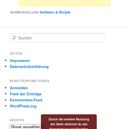
Veröffentlicht unter
Software & Skripte
S
u
c
h
SEITEN
e
Impressum
n
Datenschutzerklärung
BENUTZERFUNKTIONEN
Anmelden
Feed der Einträge
Kommentare-Feed
WordPress.org
Durch die weitere Nutzung
ARCHIVE
der Seite stimmst du der
Archive
Verwendung von Cookies