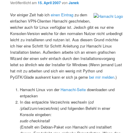
Veröffentlicht am
15. April 2007
von
Janek
Vor einiger Zeit hab ich
einen Eintrag
zu dem
einfachen VPN-Clienten Hamachi geschrieben,
welcher auch für Linux verfügbar ist. Jedoch gibt es nur eine
Konsolen-Version welche für den normalen Nutzer nicht unbedingt
leicht zu installieren und nutzen ist. Aus diesem Grund möchte
ich hier eine Schritt für Schritt Anleitung zur Hamachi Linux
Installation bieten. Außerdem arbeite ich an einem grafischen
Wizard der einen sehr einfach durch den Installationsvorgang
leitet so ähnlich wie der Installer für Windows (Wenn jemand Lust
hat mit zu arbeiten und sich ein wenig mit Python und
PyGTK/Glade auskennt kann er sich ja gerne
bei mir melden
.)
Hamachi Linux von der
Hamachi-Seite
downloaden und
entpacken
In das entpackte Verzeichnis wechseln (
cd
/pfad/zum/verzeichnis
) und folgenden Befehl in einer
Konsole eingeben:
sudo checkinstall
(Erstellt ein Debian-Paket von Hamachi und installiert