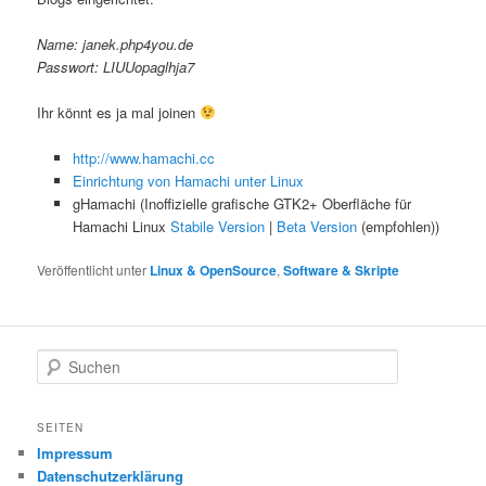
Name: janek.php4you.de
Passwort: LIUUopaglhja7
Ihr könnt es ja mal joinen
http://www.hamachi.cc
Einrichtung von Hamachi unter Linux
gHamachi (Inoffizielle grafische GTK2+ Oberfläche für
Hamachi Linux
Stabile Version
|
Beta Version
(empfohlen))
Veröffentlicht unter
Linux & OpenSource
,
Software & Skripte
S
u
c
h
SEITEN
e
Impressum
n
Datenschutzerklärung