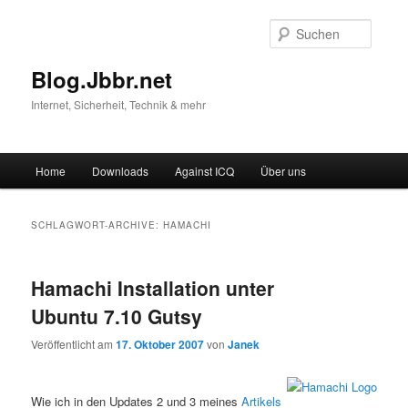
Suche
Blog.Jbbr.net
Internet, Sicherheit, Technik & mehr
Hauptmenü
Home
Downloads
Against ICQ
Über uns
Zum
Zum
Inhalt
sekundären
SCHLAGWORT-ARCHIVE:
HAMACHI
wechseln
Inhalt
Hamachi Installation unter
wechseln
Ubuntu 7.10 Gutsy
Veröffentlicht am
17. Oktober 2007
von
Janek
Wie ich in den Updates 2 und 3 meines
Artikels