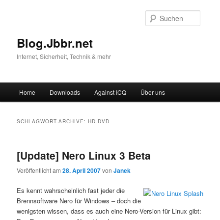
Suche
Blog.Jbbr.net
Internet, Sicherheit, Technik & mehr
Hauptmenü
Home
Downloads
Against ICQ
Über uns
Zum
Zum
Inhalt
sekundären
SCHLAGWORT-ARCHIVE:
HD-DVD
wechseln
Inhalt
[Update] Nero Linux 3 Beta
wechseln
Veröffentlicht am
28. April 2007
von
Janek
Es kennt wahrscheinlich fast jeder die
Brennsoftware Nero für Windows – doch die
wenigsten wissen, dass es auch eine Nero-Version für Linux gibt: