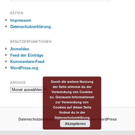
u
c
h
SEITEN
e
Impressum
n
Datenschutzerklärung
BENUTZERFUNKTIONEN
Anmelden
Feed der Einträge
Kommentare-Feed
WordPress.org
Durch die weitere Nutzung
ARCHIVE
der Seite stimmst du der
Archive
Verwendung von Cookies
zu. Genauere Informationen
zur Verwendung von
Cookies auf dieser Seite
findest du in der
Datenschutzerklärung
Datenschutzerklärung
Stolz präsentiert von WordPress
Akzeptieren