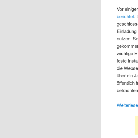
Vor einige
berichtet
.
geschloss
Einladung 
nutzen. Se
gekommen u
wichtige 
feste Inst
die Webse
über ein J
öffentlic
betrachten
Weiterles