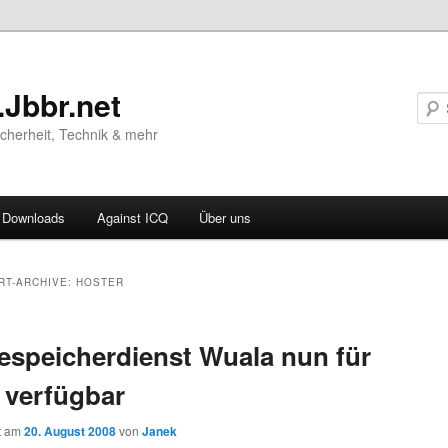
.Jbbr.net
Sicherheit, Technik & mehr
Downloads
Against ICQ
Über uns
ären
RT-ARCHIVE:
HOSTER
ln
espeicherdienst Wuala nun für
ln
 verfügbar
ht am
20. August 2008
von
Janek