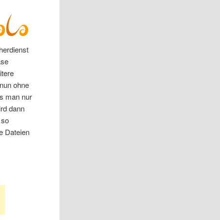
herdienst
ase
itere
 nun ohne
ss man nur
ird dann
 so
e Dateien