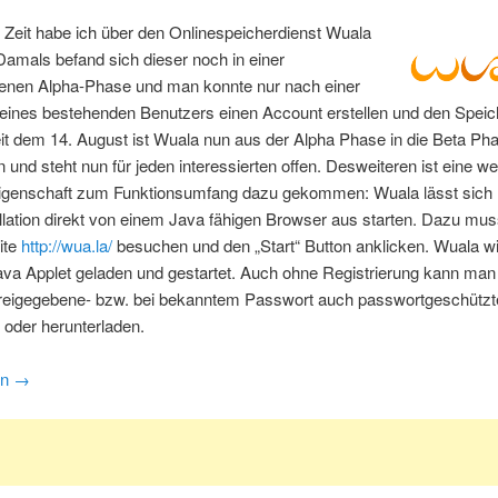
r Zeit habe ich über den Onlinespeicherdienst Wuala
 Damals befand sich dieser noch in einer
enen Alpha-Phase und man konnte nur nach einer
eines bestehenden Benutzers einen Account erstellen und den Speic
it dem 14. August ist Wuala nun aus der Alpha Phase in die Beta Ph
nd steht nun für jeden interessierten offen. Desweiteren ist eine we
Eigenschaft zum Funktionsumfang dazu gekommen: Wuala lässt sich
allation direkt von einem Java fähigen Browser aus starten. Dazu mu
ite
http://wua.la/
besuchen und den „Start“ Button anklicken. Wuala w
ava Applet geladen und gestartet. Auch ohne Registrierung kann man
h freigegebene- bzw. bei bekanntem Passwort auch passwortgeschützt
 oder herunterladen.
en
→