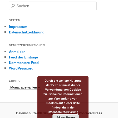
S
u
c
h
SEITEN
e
Impressum
n
Datenschutzerklärung
BENUTZERFUNKTIONEN
Anmelden
Feed der Einträge
Kommentare-Feed
WordPress.org
Durch die weitere Nutzung
ARCHIVE
der Seite stimmst du der
Archive
Verwendung von Cookies
zu. Genauere Informationen
zur Verwendung von
Cookies auf dieser Seite
findest du in der
Datenschutzerklärung
Datenschutzerklärung
Stolz präsentiert von WordPress
Akzeptieren