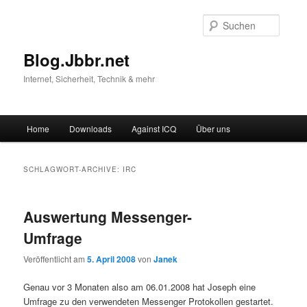
Suche
Blog.Jbbr.net
Internet, Sicherheit, Technik & mehr
Hauptmenü
Home
Downloads
Against ICQ
Über uns
Zum
Zum
Inhalt
sekundären
SCHLAGWORT-ARCHIVE:
IRC
wechseln
Inhalt
Auswertung Messenger-
wechseln
Umfrage
Veröffentlicht am
5. April 2008
von
Janek
Genau vor 3 Monaten also am 06.01.2008 hat Joseph eine
Umfrage zu den verwendeten Messenger Protokollen gestartet.