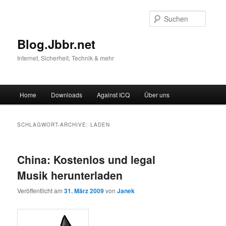
Suche
Blog.Jbbr.net
Internet, Sicherheit, Technik & mehr
Hauptmenü
Home
Downloads
Against ICQ
Über uns
Zum
Zum
Inhalt
sekundären
SCHLAGWORT-ARCHIVE:
LADEN
wechseln
Inhalt
China: Kostenlos und legal
wechseln
Musik herunterladen
Veröffentlicht am
31. März 2009
von
Janek