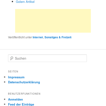
Golem Artikel
Veröffentlicht unter
Internet
,
Sonstiges & Freizeit
S
u
c
h
SEITEN
e
Impressum
n
Datenschutzerklärung
BENUTZERFUNKTIONEN
Anmelden
Feed der Einträge