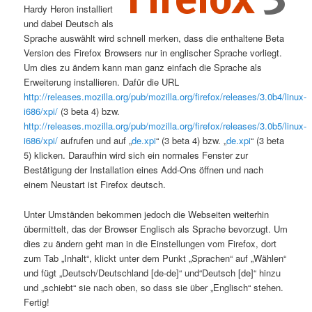
Hardy Heron installiert
und dabei Deutsch als
Sprache auswählt wird schnell merken, dass die enthaltene Beta
Version des Firefox Browsers nur in englischer Sprache vorliegt.
Um dies zu ändern kann man ganz einfach die Sprache als
Erweiterung installieren. Dafür die URL
http://releases.mozilla.org/pub/mozilla.org/firefox/releases/3.0b4/linux-
i686/xpi/
(3 beta 4) bzw.
http://releases.mozilla.org/pub/mozilla.org/firefox/releases/3.0b5/linux-
i686/xpi/
aufrufen und auf „
de.xpi
“ (3 beta 4) bzw. „
de.xpi
“ (3 beta
5) klicken. Daraufhin wird sich ein normales Fenster zur
Bestätigung der Installation eines Add-Ons öffnen und nach
einem Neustart ist Firefox deutsch.
Unter Umständen bekommen jedoch die Webseiten weiterhin
übermittelt, das der Browser Englisch als Sprache bevorzugt. Um
dies zu ändern geht man in die Einstellungen vom Firefox, dort
zum Tab „Inhalt“, klickt unter dem Punkt „Sprachen“ auf „Wählen“
und fügt „Deutsch/Deutschland [de-de]“ und“Deutsch [de]“ hinzu
und „schiebt“ sie nach oben, so dass sie über „Englisch“ stehen.
Fertig!