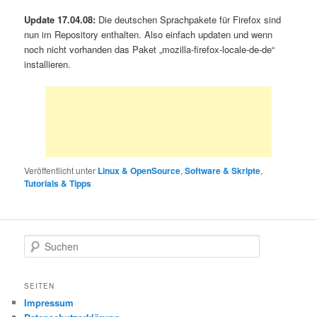
Update 17.04.08:
Die deutschen Sprachpakete für Firefox sind
nun im Repository enthalten. Also einfach updaten und wenn
noch nicht vorhanden das Paket „mozilla-firefox-locale-de-de“
installieren.
Veröffentlicht unter
Linux & OpenSource
,
Software & Skripte
,
Tutorials & Tipps
S
u
c
h
SEITEN
e
Impressum
n