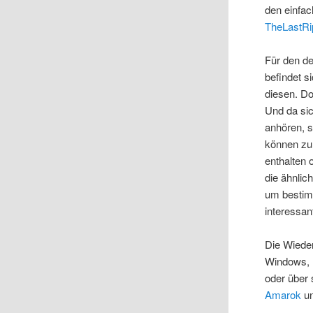
den einfac
TheLastRi
Für den de
befindet s
diesen. Do
Und da sic
anhören, 
können zu
enthalten 
die ähnlic
um bestimm
interessan
Die Wieder
Windows, L
oder über 
Amarok
u