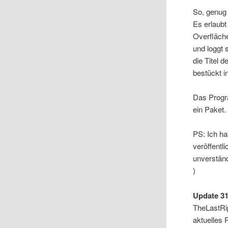
So, genug
Es erlaub
Overfläche
und loggt 
die Titel 
bestückt i
Das Progr
ein Paket.
PS: Ich ha
veröffentl
unverständ
)
Update 3
TheLastRi
aktuelles 