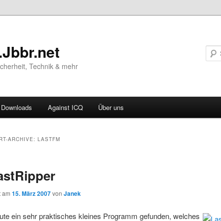
.Jbbr.net
Sicherheit, Technik & mehr
Downloads
Against ICQ
Über uns
ären
RT-ARCHIVE:
LASTFM
ln
astRipper
ln
ht am
15. März 2007
von
Janek
eute ein sehr praktisches kleines Programm gefunden, welches