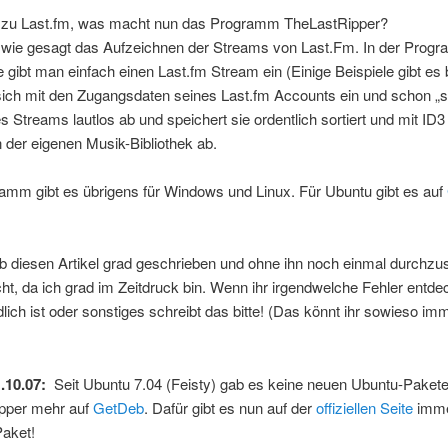
 zu Last.fm, was macht nun das Programm TheLastRipper?
t wie gesagt das Aufzeichnen der Streams von Last.Fm. In der Prog
 gibt man einfach einen Last.fm Stream ein (Einige Beispiele gibt es 
sich mit den Zugangsdaten seines Last.fm Accounts ein und schon „sp
des Streams lautlos ab und speichert sie ordentlich sortiert und mit ID
n der eigenen Musik-Bibliothek ab.
amm gibt es übrigens für Windows und Linux. Für Ubuntu gibt es auf
b diesen Artikel grad geschrieben und ohne ihn noch einmal durchz
icht, da ich grad im Zeitdruck bin. Wenn ihr irgendwelche Fehler entde
lich ist oder sonstiges schreibt das bitte! (Das könnt ihr sowieso im
1.10.07:
Seit Ubuntu 7.04 (Feisty) gab es keine neuen Ubuntu-Pakete
pper mehr auf
GetDeb
. Dafür gibt es nun auf der
offiziellen Seite
imme
Paket!