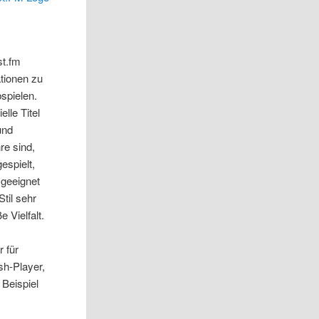
st.fm
ationen zu
spielen.
lle Titel
und
re sind,
espielt,
 geeignet
til sehr
 Vielfalt.
 für
sh-Player,
 Beispiel