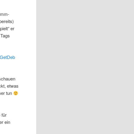
ramm-
bereits)
ielt“ er
3 Tags
GetDeb
uschauen
ckt, etwas
mer tun
 für
r ein