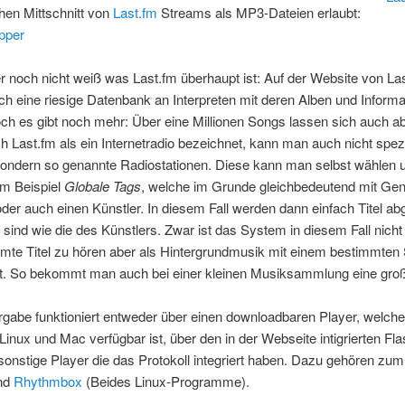
hen Mittschnitt von
Last.fm
Streams als MP3-Dateien erlaubt:
pper
r noch nicht weiß was Last.fm überhaupt ist: Auf der Website von La
ich eine riesige Datenbank an Interpreten mit deren Alben und Inform
ch es gibt noch mehr: Über eine Millionen Songs lassen sich auch ab
h Last.fm als ein Internetradio bezeichnet, kann man auch nicht spezie
sondern so genannte Radiostationen. Diese kann man selbst wählen 
m Beispiel
Globale Tags
, welche im Grunde gleichbedeutend mit Gen
oder auch einen Künstler. In diesem Fall werden dann einfach Titel abg
h sind wie die des Künstlers. Zwar ist das System in diesem Fall nicht
te Titel zu hören aber als Hintergrundmusik mit einem bestimmten S
t. So bekommt man auch bei einer kleinen Musiksammlung eine große
gabe funktioniert entweder über einen downloadbaren Player, welcher
inux und Mac verfügbar ist, über den in der Webseite intigrierten Fla
sonstige Player die das Protokoll integriert haben. Dazu gehören zum
nd
Rhythmbox
(Beides Linux-Programme).