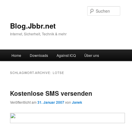
Suche
Blog.Jbbr.net
Internet, Sicherheit, Technik & mehr
Hauptmenü
Home
Downloads
Against ICQ
Über uns
Zum
Zum
Inhalt
sekundären
SCHLAGWORT-ARCHIVE:
LOTSE
wechseln
Inhalt
Kostenlose SMS versenden
wechseln
Veröffentlicht am
31. Januar 2007
von
Janek