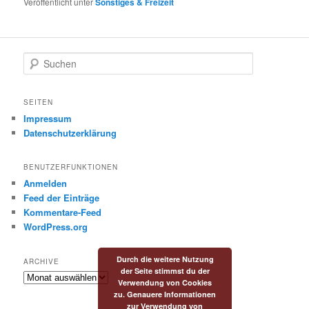
Veröffentlicht unter
Sonstiges & Freizeit
S
u
c
h
SEITEN
e
Impressum
n
Datenschutzerklärung
BENUTZERFUNKTIONEN
Anmelden
Feed der Einträge
Kommentare-Feed
WordPress.org
Durch die weitere Nutzung
ARCHIVE
der Seite stimmst du der
Archive
Verwendung von Cookies
zu. Genauere Informationen
zur Verwendung von