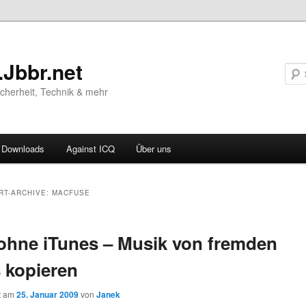
.Jbbr.net
Sicherheit, Technik & mehr
Downloads
Against ICQ
Über uns
ären
RT-ARCHIVE:
MACFUSE
ln
ohne iTunes – Musik von fremden
ln
 kopieren
ht am
25. Januar 2009
von
Janek