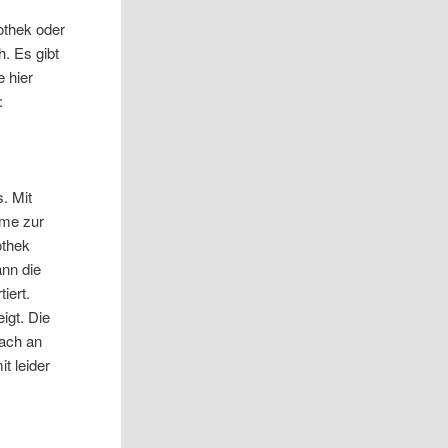
othek oder
h. Es gibt
 hier
:
. Mit
eme zur
othek
ann die
iert.
igt. Die
fach an
t leider