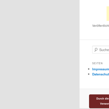
Veröffentlich
S
u
c
h
SEITEN
e
Impressu
n
Datenschut
Durch die
Verwen