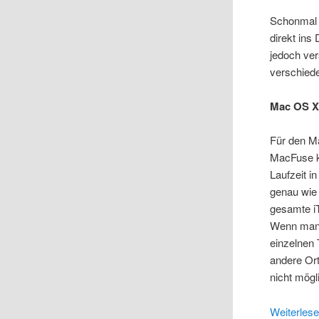
Schonmal v
direkt ins
jedoch ve
verschiede
Mac OS X
Für den M
MacFuse k
Laufzeit i
genau wie 
gesamte iT
Wenn man e
einzelnen 
andere Ort
nicht mögl
Weiterles