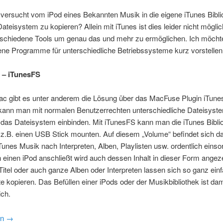
ersucht vom iPod eines Bekannten Musik in die eigene iTunes Bibli
 Dateisystem zu kopieren? Allein mit iTunes ist dies leider nicht möglic
rschiedene Tools um genau das und mehr zu ermöglichen. Ich möchte
ne Programme für unterschiedliche Betriebssysteme kurz vorstellen
 – iTunesFS
ac gibt es unter anderem die Lösung über das MacFuse Plugin iTunes
ann man mit normalen Benutzerrechten unterschiedliche Dateisyst
n das Dateisystem einbinden. Mit iTunesFS kann man die iTunes Bibli
z.B. einen USB Stick mounten. Auf diesem „Volume“ befindet sich d
unes Musik nach Interpreten, Alben, Playlisten usw. ordentlich einsort
inen iPod anschließt wird auch dessen Inhalt in dieser Form angeze
Titel oder auch ganze Alben oder Interpreten lassen sich so ganz ein
e kopieren. Das Befüllen einer iPods oder der Musikbibliothek ist dami
ich.
en
→