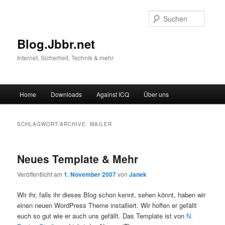
Suche
Blog.Jbbr.net
Internet, Sicherheit, Technik & mehr
Hauptmenü
Home
Downloads
Against ICQ
Über uns
Zum
Zum
Inhalt
sekundären
SCHLAGWORT-ARCHIVE:
MAILER
wechseln
Inhalt
Neues Template & Mehr
wechseln
Veröffentlicht am
1. November 2007
von
Janek
Wir ihr, falls ihr dieses Blog schon kennt, sehen könnt, haben wir
einen neuen WordPress Theme installiert. Wir hoffen er gefällt
euch so gut wie er auch uns gefällt. Das Template ist von
N.