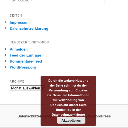
u
c
h
SEITEN
e
Impressum
n
Datenschutzerklärung
BENUTZERFUNKTIONEN
Anmelden
Feed der Einträge
Kommentare-Feed
WordPress.org
Durch die weitere Nutzung
ARCHIVE
der Seite stimmst du der
Archive
Verwendung von Cookies
zu. Genauere Informationen
zur Verwendung von
Cookies auf dieser Seite
findest du in der
Datenschutzerklärung
Datenschutzerklärung
Stolz präsentiert von WordPress
Akzeptieren