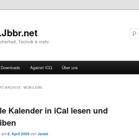
.Jbbr.net
Sicherheit, Technik & mehr
Downloads
Against ICQ
Über uns
ären
RT-ARCHIVE:
MOBILEME
ln
e Kalender in iCal lesen und
ln
iben
ht am
8. April 2009
von
Janek