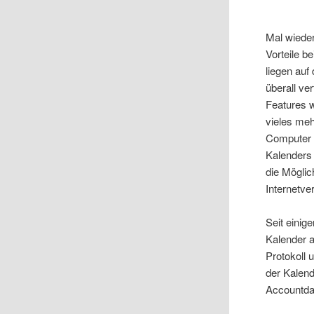
Mal wieder
Vorteile b
liegen auf
überall ve
Features 
vieles me
Computer n
Kalenders 
die Möglic
Internetv
Seit einig
Kalender 
Protokoll 
der Kalend
Accountdat