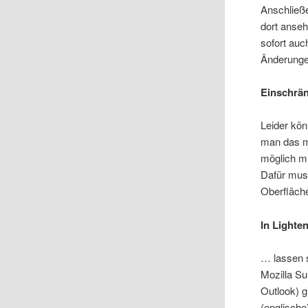
Anschließe
dort anse
sofort auc
Änderunge
Einschrä
Leider kö
man das mi
möglich m
Dafür mus
Oberfläch
In Lighte
… lassen s
Mozilla Su
Outlook) g
(englische