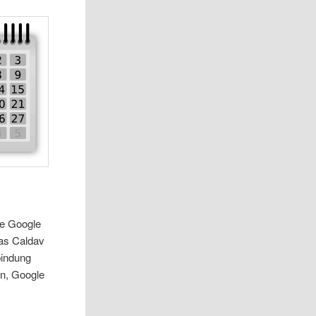
ie Google
as Caldav
bindung
en, Google