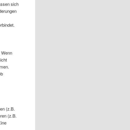
assen sich
nderungen
rbindet.
n. Wenn
icht
hmen.
eb
en (z.B.
ren (z.B.
Eine