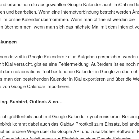
nd erscheinen die ausgewählten Google Kalender auch in iCal und l
hen und bearbeiten. Wenn eine Internetverbindung besteht werden Ä
h im online Kalender übernommen. Wenn man offline ist werden die
n übernommen, wenn man sich das nächste Mal mit dem Internet ve
nkungen
nnen derzeit in Google Kalendern keine Aufgaben gespeichert werde
t iCal versucht, gibt es eine Fehlermeldung. Außerdem ist es noch n
it dem calaborations Tool bestehende Kalender in Google zu überne
s man den bestehenden Kalender in iCal exportieren und über die W
e von Google Calendar importieren.
ning, Sunbird, Outlook & co…
ich größtenteils auch mit Google Kalender synchronisieren. Bei einig
nbird) kommt dabei auch das Caldav Prootkoll zum Einsatz, bei ande
ibt es andere Wege über die Google API und zusätzlicher Software. 
) Übersicht an Anleitungen zur Einrichtung einer Google Kalender