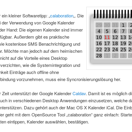
 ein kleiner Softwaretipp: „
calaboration
„. Die
ei der Verwendung von Google Kalender
 der Hand: Die eigenen Kalender sind immer
rfügbar. Außerdem gibt es praktische
wie kostenlose SMS Benachrichtigung und
hr. Möchte man jedoch auf dem heimischen
icht auf die Vorteile eines Desktop
verzichten, wie die Systemintegration und
hkeit Einträge auch offline ohne
erbindung vorzunehmen, muss eine Syncronisierungslösung her.
er Zeit unterstützt der Google Kalender
Caldav
. Damit ist es möglich d
auch in verschiedenen Desktop Anwendungen einzusetzen, welche d
unterstützen. Dazu gehört auch der Mac OS X Kalender iCal. Die Ein
er geht mit dem OpenSource Tool „calaboration“ ganz einfach: Start
en eintippen, Kalender auswählen, bestätigen.