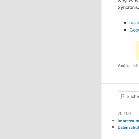
Syncronis
cala
Goog
Veröffentlich
S
u
c
h
SEITEN
e
Impressu
n
Datenschut