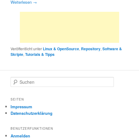
Weiterlesen
→
Veröffentlicht unter
Linux & OpenSource
,
Repository
,
Software &
Skripte
,
Tutorials & Tipps
S
u
c
h
SEITEN
e
Impressum
n
Datenschutzerklärung
BENUTZERFUNKTIONEN
Anmelden