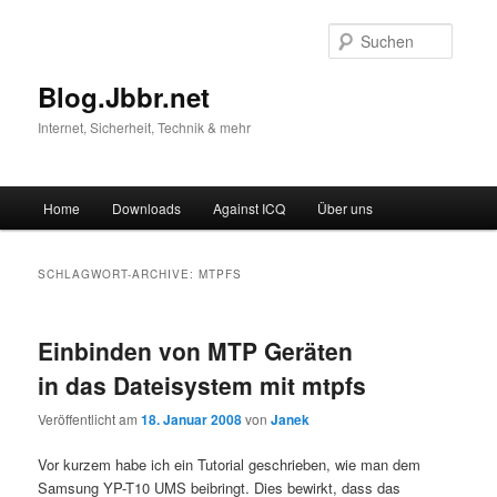
Suche
Blog.Jbbr.net
Internet, Sicherheit, Technik & mehr
Hauptmenü
Home
Downloads
Against ICQ
Über uns
Zum
Zum
Inhalt
sekundären
SCHLAGWORT-ARCHIVE:
MTPFS
wechseln
Inhalt
Einbinden von MTP Geräten
wechseln
in das Dateisystem mit mtpfs
Veröffentlicht am
18. Januar 2008
von
Janek
Vor kurzem habe ich ein Tutorial geschrieben, wie man dem
Samsung YP-T10 UMS beibringt. Dies bewirkt, dass das