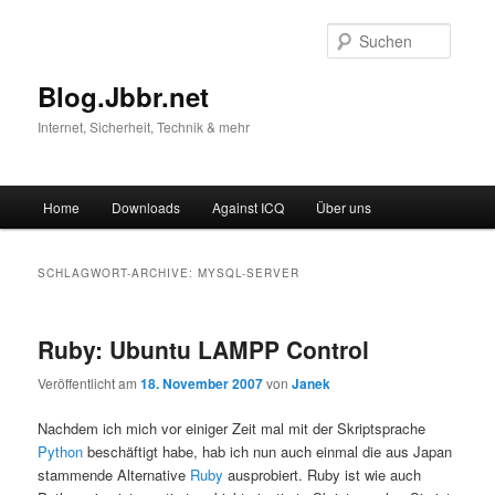
Suche
Blog.Jbbr.net
Internet, Sicherheit, Technik & mehr
Hauptmenü
Home
Downloads
Against ICQ
Über uns
Zum
Zum
Inhalt
sekundären
SCHLAGWORT-ARCHIVE:
MYSQL-SERVER
wechseln
Inhalt
Ruby: Ubuntu LAMPP Control
wechseln
Veröffentlicht am
18. November 2007
von
Janek
Nachdem ich mich vor einiger Zeit mal mit der Skriptsprache
Python
beschäftigt habe, hab ich nun auch einmal die aus Japan
stammende Alternative
Ruby
ausprobiert. Ruby ist wie auch