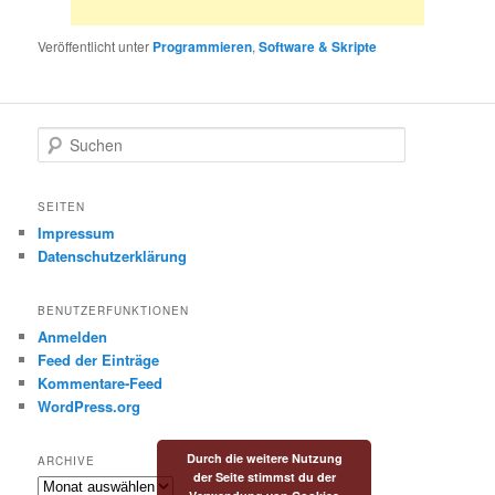
Veröffentlicht unter
Programmieren
,
Software & Skripte
S
u
c
h
SEITEN
e
Impressum
n
Datenschutzerklärung
BENUTZERFUNKTIONEN
Anmelden
Feed der Einträge
Kommentare-Feed
WordPress.org
Durch die weitere Nutzung
ARCHIVE
der Seite stimmst du der
Archive