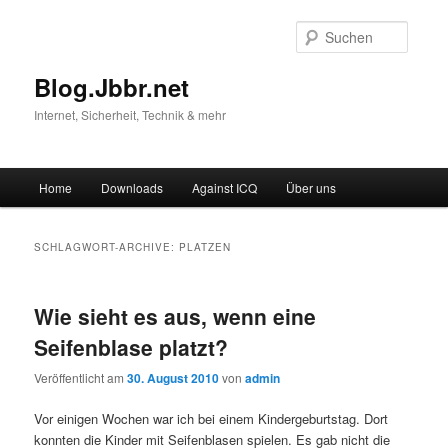
Suche
Blog.Jbbr.net
Internet, Sicherheit, Technik & mehr
Hauptmenü
Home
Downloads
Against ICQ
Über uns
Zum
Zum
Inhalt
sekundären
SCHLAGWORT-ARCHIVE:
PLATZEN
wechseln
Inhalt
Wie sieht es aus, wenn eine
wechseln
Seifenblase platzt?
Veröffentlicht am
30. August 2010
von
admin
Vor einigen Wochen war ich bei einem Kindergeburtstag. Dort
konnten die Kinder mit Seifenblasen spielen. Es gab nicht die