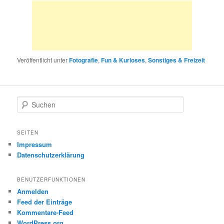
Veröffentlicht unter
Fotografie
,
Fun & Kurioses
,
Sonstiges & Freizeit
S
u
c
h
SEITEN
e
Impressum
n
Datenschutzerklärung
BENUTZERFUNKTIONEN
Anmelden
Feed der Einträge
Kommentare-Feed
WordPress.org