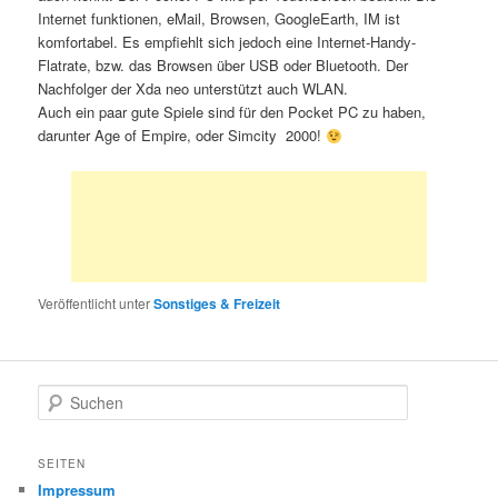
Internet funktionen, eMail, Browsen, GoogleEarth, IM ist
komfortabel. Es empfiehlt sich jedoch eine Internet-Handy-
Flatrate, bzw. das Browsen über USB oder Bluetooth. Der
Nachfolger der Xda neo unterstützt auch WLAN.
Auch ein paar gute Spiele sind für den Pocket PC zu haben,
darunter Age of Empire, oder Simcity 2000!
Veröffentlicht unter
Sonstiges & Freizeit
S
u
c
h
SEITEN
e
Impressum