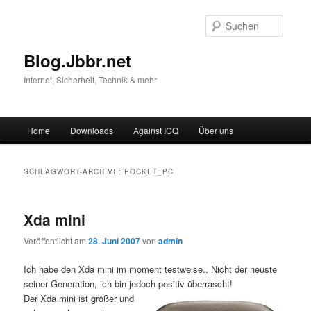
Suche
Blog.Jbbr.net
Internet, Sicherheit, Technik & mehr
Hauptmenü
Home
Downloads
Against ICQ
Über uns
Zum
Zum
Inhalt
sekundären
SCHLAGWORT-ARCHIVE:
POCKET_PC
wechseln
Inhalt
Xda mini
wechseln
Veröffentlicht am
28. Juni 2007
von
admin
Ich habe den Xda mini im moment testweise.. Nicht der neuste
seiner Generation, ich bin jedoch positiv überrascht!
Der Xda mini ist größer und