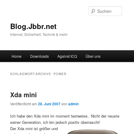
Suche
Blog.Jbbr.net
Internet, Sicherheit, Technik & mehr
Hauptmenü
Home
Downloads
Against ICQ
Über uns
Zum
Zum
Inhalt
sekundären
SCHLAGWORT-ARCHIVE:
POWER
wechseln
Inhalt
Xda mini
wechseln
Veröffentlicht am
28. Juni 2007
von
admin
Ich habe den Xda mini im moment testweise.. Nicht der neuste
seiner Generation, ich bin jedoch positiv überrascht!
Der Xda mini ist größer und