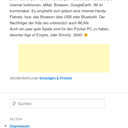
Internet funktionen, eMail, Browsen, GoogleEarth, IM ist
komfortabel. Es empfiehlt sich jedoch eine Internet-Handy-
Flatrate, bzw. das Browsen über USB oder Bluetooth. Der
Nachfolger der Xda neo unterstützt auch WLAN.
Auch ein paar gute Spiele sind für den Pocket PC zu haben,
darunter Age of Empire, oder Simcity 2000!
Veröffentlicht unter
Sonstiges & Freizeit
S
u
c
h
SEITEN
e
Impressum