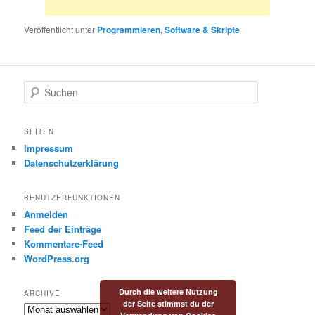
Veröffentlicht unter
Programmieren
,
Software & Skripte
S
u
c
h
SEITEN
e
Impressum
n
Datenschutzerklärung
BENUTZERFUNKTIONEN
Anmelden
Feed der Einträge
Kommentare-Feed
WordPress.org
Durch die weitere Nutzung
ARCHIVE
der Seite stimmst du der
Archive