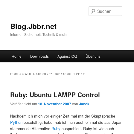
Suche
Blog.Jbbr.net
Internet, Sicherheit, Technik & mehr
Hauptmenü
Home
Downloads
Against ICQ
Über uns
Zum
Zum
Inhalt
sekundären
SCHLAGWORT-ARCHIVE:
RUBYSCRIPT2EXE
wechseln
Inhalt
Ruby: Ubuntu LAMPP Control
wechseln
Veröffentlicht am
18. November 2007
von
Janek
Nachdem ich mich vor einiger Zeit mal mit der Skriptsprache
Python
beschäftigt habe, hab ich nun auch einmal die aus Japan
stammende Alternative
Ruby
ausprobiert. Ruby ist wie auch