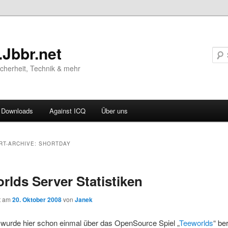
.Jbbr.net
Sicherheit, Technik & mehr
Downloads
Against ICQ
Über uns
ären
RT-ARCHIVE:
SHORTDAY
ln
rlds Server Statistiken
ln
ht am
20. Oktober 2008
von
Janek
wurde hier schon einmal über das OpenSource Spiel „
Teeworlds
“ be