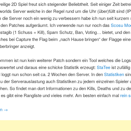
lige 2D Spiel freut sich steigender Beliebtheit. Seit einiger Zeit betre
worlds Server welche in der Regel rund um die Uhr (über)füllt sind (I
 die Server noch ein wenig zu verbessern habe ich nun seit kurzem
t den Patches aufgeräumt. Ich verwende nun nur noch das
Scosu Mo
stagib (1 Schuss = Kill), Spam Schutz, Ban, Voting… bietet, und de
hes bei Capture the Flag beim „nach Hause bringen“ der Flagge ein
erbringer anzeigt.
mmen ist nun kein weiterer Patch sondern ein Tool welches die Log
swertet und daraus eine schicke Statistik erzeugt:
StaTee
ist zufälli
loggt nun schon seit ca. 2 Wochen den Server. In den
Statistiken
sin
 der Serverauslastung auch Statistiken zu jedem einzelnen Spieler
hen. So findet man dort Informationen zu den Kills, Deaths und zu d
, es gibt eine Rangliste und vieles mehr. Am besten einfach mal
rein 
en
→