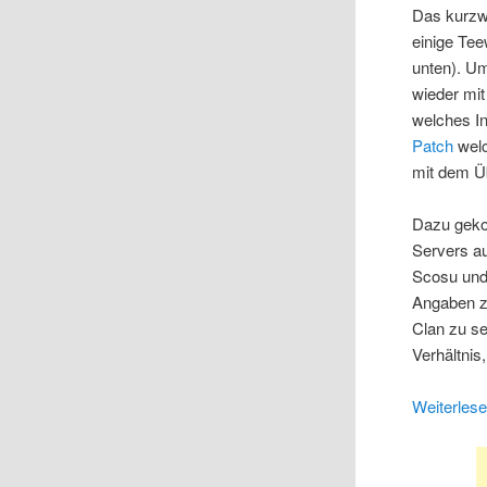
Das kurzwei
einige Tee
unten). Um
wieder mi
welches In
Patch
welc
mit dem Üb
Dazu geko
Servers au
Scosu und 
Angaben zu
Clan zu se
Verhältnis
Weiterles