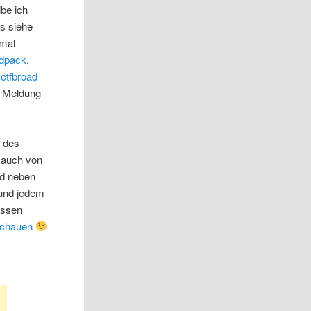
ibe ich
Ps siehe
 mal
dpack
,
n
ctfbroad
e Meldung
s des
g auch von
d neben
 und jedem
essen
schauen