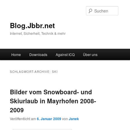
Suche
Blog.Jbbr.net
Internet, Sicherheit, Technik & mehr
Hauptmenü
Home
Downloads
Against ICQ
Über uns
Zum
Zum
Inhalt
sekundären
SCHLAGWORT-ARCHIVE:
SKI
wechseln
Inhalt
Bilder vom Snowboard- und
wechseln
Skiurlaub in Mayrhofen 2008-
2009
Veröffentlicht am
6. Januar 2009
von
Janek