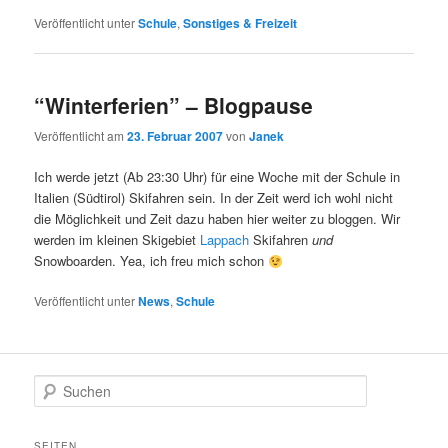
Veröffentlicht unter
Schule
,
Sonstiges & Freizeit
“Winterferien” – Blogpause
Veröffentlicht am
23. Februar 2007
von
Janek
Ich werde jetzt (Ab 23:30 Uhr) für eine Woche mit der Schule in
Italien (Südtirol) Skifahren sein. In der Zeit werd ich wohl nicht
die Möglichkeit und Zeit dazu haben hier weiter zu bloggen. Wir
werden im kleinen Skigebiet
Lappach
Skifahren
und
Snowboarden. Yea, ich freu mich schon
Veröffentlicht unter
News
,
Schule
S
u
c
h
SEITEN