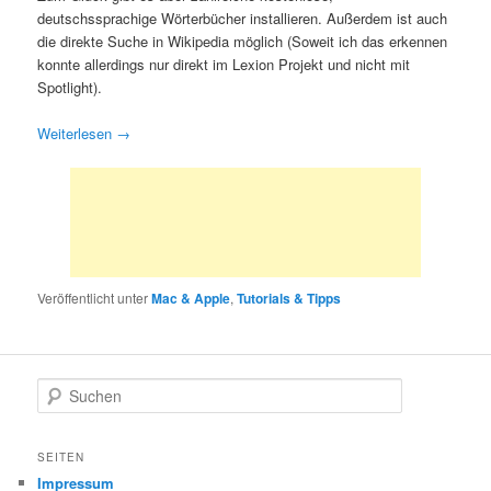
deutschssprachige Wörterbücher installieren. Außerdem ist auch
die direkte Suche in Wikipedia möglich (Soweit ich das erkennen
konnte allerdings nur direkt im Lexion Projekt und nicht mit
Spotlight).
Weiterlesen
→
Veröffentlicht unter
Mac & Apple
,
Tutorials & Tipps
S
u
c
h
SEITEN
e
Impressum