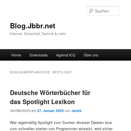
Suche
Blog.Jbbr.net
Internet, Sicherheit, Technik & mehr
Hauptmenü
Home
Downloads
Against ICQ
Über uns
Zum
Zum
Inhalt
sekundären
SCHLAGWORT-ARCHIVE:
SPOTLIGHT
wechseln
Inhalt
Deutsche Wörterbücher für
wechseln
das Spotlight Lexikon
Veröffentlicht am
27. Januar 2009
von
Janek
Wer regelmäßig Spotlight zum Suchen diverser Dateien bzw.
zum schnellen starten von Programmen einsetzt, wird sicher