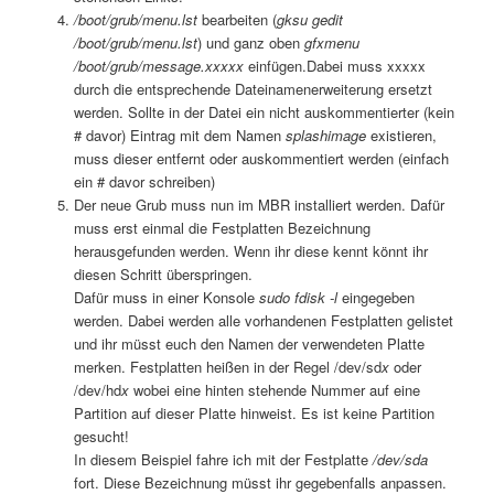
/boot/grub/menu.lst
bearbeiten (
gksu gedit
/boot/grub/menu.lst
) und ganz oben
gfxmenu
/boot/grub/message.xxxxx
einfügen.Dabei muss xxxxx
durch die entsprechende Dateinamenerweiterung ersetzt
werden. Sollte in der Datei ein nicht auskommentierter (kein
# davor) Eintrag mit dem Namen
splashimage
existieren,
muss dieser entfernt oder auskommentiert werden (einfach
ein # davor schreiben)
Der neue Grub muss nun im MBR installiert werden. Dafür
muss erst einmal die Festplatten Bezeichnung
herausgefunden werden. Wenn ihr diese kennt könnt ihr
diesen Schritt überspringen.
Dafür muss in einer Konsole
sudo fdisk -l
eingegeben
werden. Dabei werden alle vorhandenen Festplatten gelistet
und ihr müsst euch den Namen der verwendeten Platte
merken. Festplatten heißen in der Regel /dev/sd
x
oder
/dev/hd
x
wobei eine hinten stehende Nummer auf eine
Partition auf dieser Platte hinweist. Es ist keine Partition
gesucht!
In diesem Beispiel fahre ich mit der Festplatte
/dev/sda
fort. Diese Bezeichnung müsst ihr gegebenfalls anpassen.