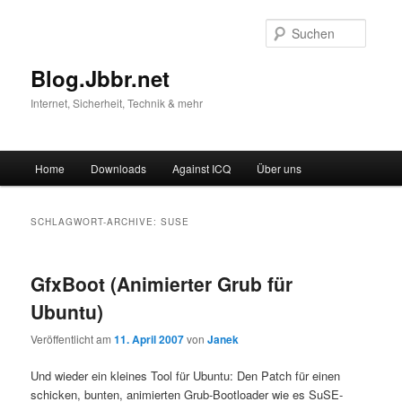
Suche
Blog.Jbbr.net
Internet, Sicherheit, Technik & mehr
Hauptmenü
Home
Downloads
Against ICQ
Über uns
Zum
Zum
Inhalt
sekundären
SCHLAGWORT-ARCHIVE:
SUSE
wechseln
Inhalt
GfxBoot (Animierter Grub für
wechseln
Ubuntu)
Veröffentlicht am
11. April 2007
von
Janek
Und wieder ein kleines Tool für Ubuntu: Den Patch für einen
schicken, bunten, animierten Grub-Bootloader wie es SuSE-