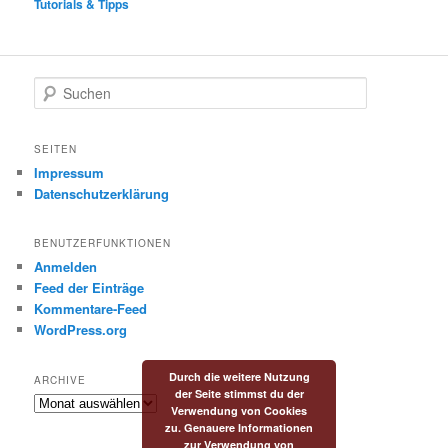
Tutorials & Tipps
S
u
c
h
SEITEN
e
Impressum
n
Datenschutzerklärung
BENUTZERFUNKTIONEN
Anmelden
Feed der Einträge
Kommentare-Feed
WordPress.org
Durch die weitere Nutzung
ARCHIVE
der Seite stimmst du der
Archive
Verwendung von Cookies
zu. Genauere Informationen
zur Verwendung von