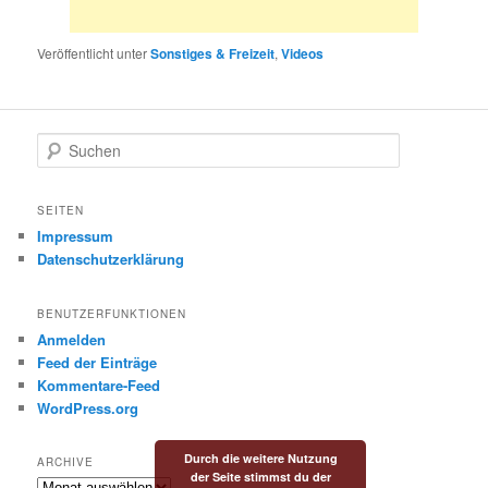
Veröffentlicht unter
Sonstiges & Freizeit
,
Videos
S
u
c
h
SEITEN
e
Impressum
n
Datenschutzerklärung
BENUTZERFUNKTIONEN
Anmelden
Feed der Einträge
Kommentare-Feed
WordPress.org
Durch die weitere Nutzung
ARCHIVE
der Seite stimmst du der
Archive