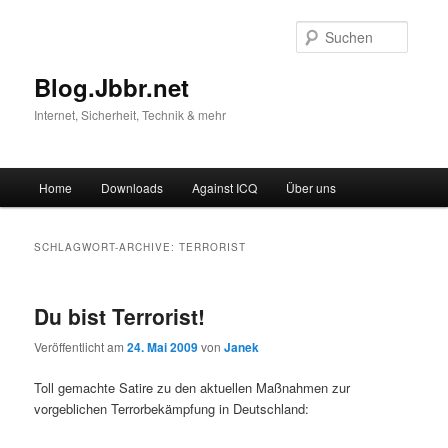
Suche
Blog.Jbbr.net
Internet, Sicherheit, Technik & mehr
Hauptmenü
Home
Downloads
Against ICQ
Über uns
Zum
Zum
Inhalt
sekundären
SCHLAGWORT-ARCHIVE:
TERRORIST
wechseln
Inhalt
Du bist Terrorist!
wechseln
Veröffentlicht am
24. Mai 2009
von
Janek
Toll gemachte Satire zu den aktuellen Maßnahmen zur
vorgeblichen Terrorbekämpfung in Deutschland: