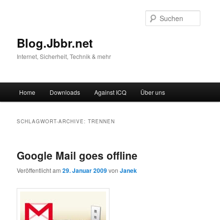
Suche
Blog.Jbbr.net
Internet, Sicherheit, Technik & mehr
Hauptmenü
Home
Downloads
Against ICQ
Über uns
Zum
Zum
Inhalt
sekundären
SCHLAGWORT-ARCHIVE:
TRENNEN
wechseln
Inhalt
Google Mail goes offline
wechseln
Veröffentlicht am
29. Januar 2009
von
Janek