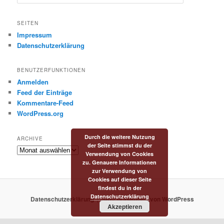
u
c
h
SEITEN
e
Impressum
n
Datenschutzerklärung
BENUTZERFUNKTIONEN
Anmelden
Feed der Einträge
Kommentare-Feed
WordPress.org
Durch die weitere Nutzung
ARCHIVE
der Seite stimmst du der
Archive
Verwendung von Cookies
zu. Genauere Informationen
zur Verwendung von
Cookies auf dieser Seite
findest du in der
Datenschutzerklärung
Datenschutzerklärung
Stolz präsentiert von WordPress
Akzeptieren