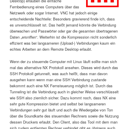
Desktop) erlauben die einfache
Fernbedienung eines Computers über das
Netzwerk oder sogar Internet. VNC hat jedoch einige
entscheidende Nachteile: Besonders gravierend finde ich, dass
es unverschlüsselt ist. Das heißt jemand könnte die Verbindung
überwachen und Passwörter oder gar die gesamten übertragenen
Daten „ersniffen“. Weiterhin ist die Kompression nicht sonderlich
effizient was bei langsameren (Upload-) Verbindungen kaum ein
echtes Arbeiten an dem Remote Desktop erlaubt.
Wenn der zu steuernde Computer mit Linux läuft sollte man sich
mal das alternative NX Protokoll ansehen. Dieses wird durch das
SSH Protokoll getunnelt, was auch heißt, dass man davon
ausgehen kann wenn man eine SSH Verbindung zustande
bekommt auch eine NX Fernsteuerung möglich ist. Durch das
Tunneling ist die Verbindung auch in gleicher Weise verschlüsselt
wie SSH also ziemlich sicher. Dazu kommt noch, dass NX eine
sehr gute Kompression bietet und selbst bei langsameren
Verbindungen sehr gut läuft und auch die Wiedergabe von Ton
über die Soundkarte des steuernden Rechners sowie die Nutzung
dessen Druckers erlaubt. Den Client, also das Tool mit dem man
sich zudem entfernten Rechner verbindet gibt es übrigens auch