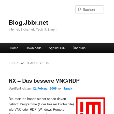
Suche
Blog.Jbbr.net
Internet, Sicherheit, Technik & mehr
Hauptmenü
Home
Downloads
Against ICQ
Über uns
Zum
Zum
Inhalt
sekundären
SCHLAGWORT-ARCHIVE:
TUT
wechseln
Inhalt
NX – Das bessere VNC/RDP
wechseln
Veröffentlicht am
12. Februar 2008
von
Janek
Die meisten haben sicher schon davon
gehört: Programme (Oder besser Protokolle)
wie VNC oder RDP (Windows Remote