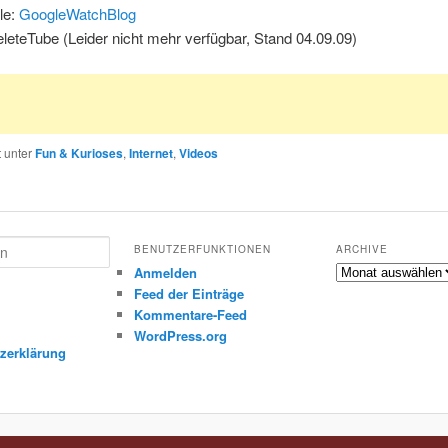
le:
GoogleWatchBlog
leteTube (Leider nicht mehr verfügbar, Stand 04.09.09)
t unter
Fun & Kurioses
,
Internet
,
Videos
BENUTZERFUNKTIONEN
ARCHIVE
Archive
Anmelden
Feed der Einträge
Kommentare-Feed
m
WordPress.org
zerklärung