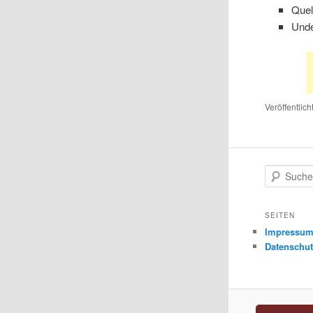
Quel
Unde
Veröffentlich
S
u
c
h
SEITEN
e
Impressu
n
Datenschut