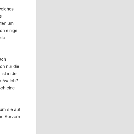
welches
e
eten um
ch einige
ite
ach
ch nur die
ist in der
om/watch?
och eine
um sie auf
en Servern