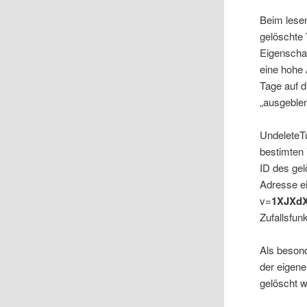
Beim lese
gelöschte 
Eigenschaf
eine hohe 
Tage auf d
„ausgeblen
UndeleteT
bestimten 
ID des gel
Adresse e
v=
1XJXd
Zufallsfun
Als beson
der eigene
gelöscht 