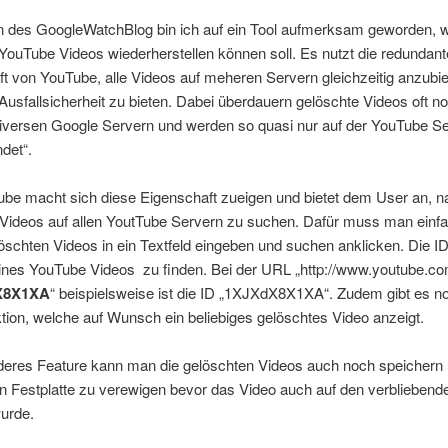
n des GoogleWatchBlog bin ich auf ein Tool aufmerksam geworden, 
YouTube Videos wiederherstellen können soll. Es nutzt die redundant
t von YouTube, alle Videos auf meheren Servern gleichzeitig anzubi
Ausfallsicherheit zu bieten. Dabei überdauern gelöschte Videos oft no
iversen Google Servern und werden so quasi nur auf der YouTube Se
det“.
ube macht sich diese Eigenschaft zueigen und bietet dem User an, n
Videos auf allen YoutTube Servern zu suchen. Dafür muss man einfa
öschten Videos in ein Textfeld eingeben und suchen anklicken. Die ID 
ines YouTube Videos zu finden. Bei der URL „http://www.youtube.c
X8X1XA
“ beispielsweise ist die ID „1XJXdX8X1XA“. Zudem gibt es n
ktion, welche auf Wunsch ein beliebiges gelöschtes Video anzeigt.
deres Feature kann man die gelöschten Videos auch noch speichern 
n Festplatte zu verewigen bevor das Video auch auf den verbliebend
wurde.