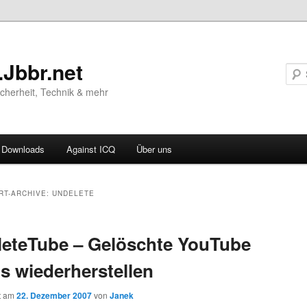
.Jbbr.net
Sicherheit, Technik & mehr
Downloads
Against ICQ
Über uns
ären
RT-ARCHIVE:
UNDELETE
ln
eteTube – Gelöschte YouTube
ln
s wiederherstellen
ht am
22. Dezember 2007
von
Janek