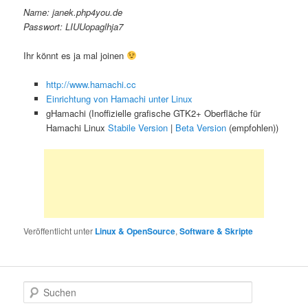
Name: janek.php4you.de
Passwort: LIUUopaglhja7
Ihr könnt es ja mal joinen
http://www.hamachi.cc
Einrichtung von Hamachi unter Linux
gHamachi (Inoffizielle grafische GTK2+ Oberfläche für
Hamachi Linux
Stabile Version
|
Beta Version
(empfohlen))
Veröffentlicht unter
Linux & OpenSource
,
Software & Skripte
S
u