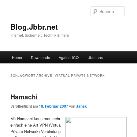
Suche
Blog.Jbbr.net
Internet, Sicherheit, Technik & mehr
Hauptmenü
Home
Downloads
Against ICQ
Über uns
Zum
Zum
Inhalt
sekundären
SCHLAGWORT-ARCHIVE:
VIRTUAL-PRIVATE-NETWORK
wechseln
Inhalt
Hamachi
wechseln
Veröffentlicht am
18. Februar 2007
von
Janek
Mit Hamachi kann man sehr
einfach eine Art VPN (Virtual
Private Network) Verbindung