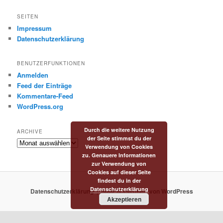
c
h
SEITEN
e
Impressum
n
Datenschutzerklärung
BENUTZERFUNKTIONEN
Anmelden
Feed der Einträge
Kommentare-Feed
WordPress.org
Durch die weitere Nutzung
ARCHIVE
der Seite stimmst du der
Archive
Verwendung von Cookies
zu. Genauere Informationen
zur Verwendung von
Cookies auf dieser Seite
findest du in der
Datenschutzerklärung
Datenschutzerklärung
Stolz präsentiert von WordPress
Akzeptieren