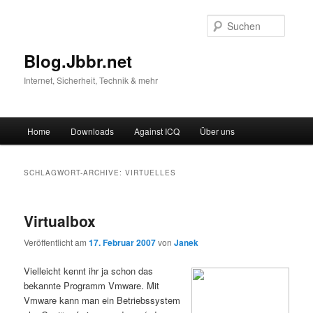
Suche
Blog.Jbbr.net
Internet, Sicherheit, Technik & mehr
Hauptmenü
Home
Downloads
Against ICQ
Über uns
Zum
Zum
Inhalt
sekundären
SCHLAGWORT-ARCHIVE:
VIRTUELLES
wechseln
Inhalt
Virtualbox
wechseln
Veröffentlicht am
17. Februar 2007
von
Janek
Vielleicht kennt ihr ja schon das
bekannte Programm Vmware. Mit
Vmware kann man ein Betriebssystem