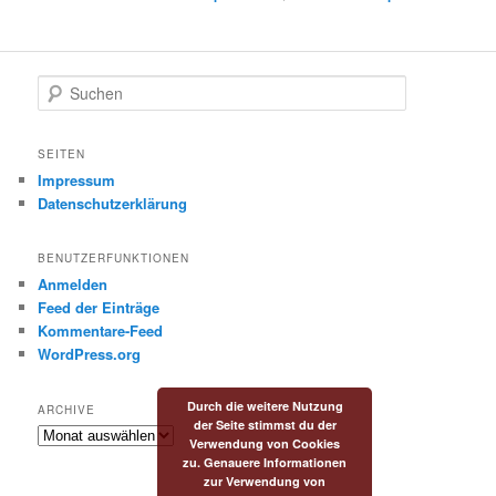
S
u
c
h
SEITEN
e
Impressum
n
Datenschutzerklärung
BENUTZERFUNKTIONEN
Anmelden
Feed der Einträge
Kommentare-Feed
WordPress.org
Durch die weitere Nutzung
ARCHIVE
der Seite stimmst du der
Archive
Verwendung von Cookies
zu. Genauere Informationen
zur Verwendung von