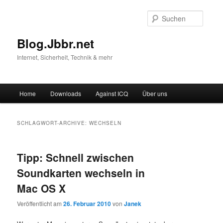
Suche
Blog.Jbbr.net
Internet, Sicherheit, Technik & mehr
Hauptmenü
Home
Downloads
Against ICQ
Über uns
Zum
Zum
Inhalt
sekundären
SCHLAGWORT-ARCHIVE:
WECHSELN
wechseln
Inhalt
Tipp: Schnell zwischen
wechseln
Soundkarten wechseln in
Mac OS X
Veröffentlicht am
26. Februar 2010
von
Janek