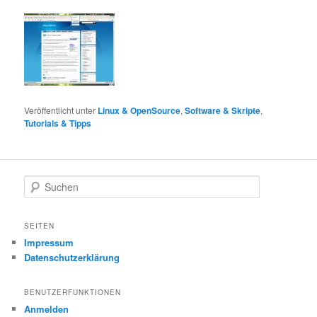
Veröffentlicht unter
Linux & OpenSource
,
Software & Skripte
,
Tutorials & Tipps
S
u
c
h
SEITEN
e
Impressum
n
Datenschutzerklärung
BENUTZERFUNKTIONEN
Anmelden