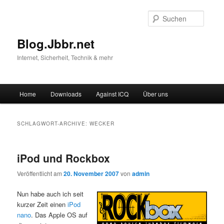
Suche
Blog.Jbbr.net
Internet, Sicherheit, Technik & mehr
Hauptmenü
Home
Downloads
Against ICQ
Über uns
Zum
Zum
Inhalt
sekundären
SCHLAGWORT-ARCHIVE:
WECKER
wechseln
Inhalt
iPod und Rockbox
wechseln
Veröffentlicht am
20. November 2007
von
admin
Nun habe auch ich seit
kurzer Zeit einen
iPod
nano
. Das Apple OS auf