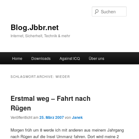
Suche
Blog.Jbbr.net
Internet, Sicherheit, Technik & mehr
Hauptmenü
Home
Downloads
Against ICQ
Über uns
Zum
Zum
Inhalt
sekundären
SCHLAGWORT-ARCHIVE:
WIEDER
wechseln
Inhalt
Erstmal weg – Fahrt nach
wechseln
Rügen
Veröffentlicht am
25. März 2007
von
Janek
Morgen früh um 8 werde ich mit anderen aus meinem Jahrgang
nach Rügen auf die Insel Ummanz fahren. Dort wird meine 2