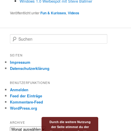
Windows 1.0 Werbespot mit Steve Ballmer
Veröffentlicht unter
Fun & Kurioses
,
Videos
S
u
c
h
SEITEN
e
Impressum
n
Datenschutzerklärung
BENUTZERFUNKTIONEN
Anmelden
Feed der Einträge
Kommentare-Feed
WordPress.org
Durch die weitere Nutzung
ARCHIVE
der Seite stimmst du der
Archive