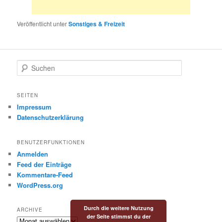
Veröffentlicht unter
Sonstiges & Freizeit
S
u
c
h
SEITEN
e
Impressum
n
Datenschutzerklärung
BENUTZERFUNKTIONEN
Anmelden
Feed der Einträge
Kommentare-Feed
WordPress.org
Durch die weitere Nutzung
ARCHIVE
der Seite stimmst du der
Archive