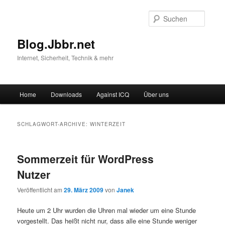
Suche
Blog.Jbbr.net
Internet, Sicherheit, Technik & mehr
Hauptmenü
Home
Downloads
Against ICQ
Über uns
Zum
Zum
Inhalt
sekundären
SCHLAGWORT-ARCHIVE:
WINTERZEIT
wechseln
Inhalt
Sommerzeit für WordPress
wechseln
Nutzer
Veröffentlicht am
29. März 2009
von
Janek
Heute um 2 Uhr wurden die Uhren mal wieder um eine Stunde
vorgestellt. Das heißt nicht nur, dass alle eine Stunde weniger