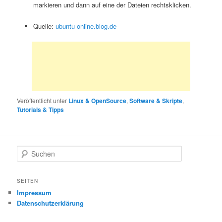
markieren und dann auf eine der Dateien rechtsklicken.
Quelle:
ubuntu-online.blog.de
Veröffentlicht unter
Linux & OpenSource
,
Software & Skripte
,
Tutorials & Tipps
S
u
c
h
SEITEN
e
Impressum
n
Datenschutzerklärung