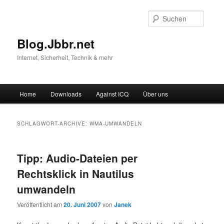
Suche
Blog.Jbbr.net
Internet, Sicherheit, Technik & mehr
Hauptmenü
Home
Downloads
Against ICQ
Über uns
Zum
Zum
Inhalt
sekundären
SCHLAGWORT-ARCHIVE:
WMA-UMWANDELN
wechseln
Inhalt
Tipp: Audio-Dateien per
wechseln
Rechtsklick in Nautilus
umwandeln
Veröffentlicht am
20. Juni 2007
von
Janek