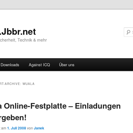
.Jbbr.net
Sicherheit, Technik & mehr
Downloads
Against ICQ
Über uns
ären
RT-ARCHIVE:
WUALA
ln
 Online-Festplatte – Einladungen
ln
rgeben!
ht am
1. Juli 2008
von
Janek