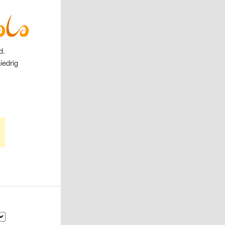
d.
iedrig