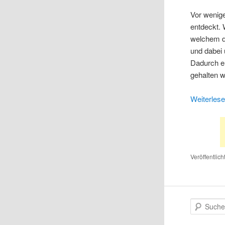
Vor wenig
entdeckt. 
welchem d
und dabei
Dadurch en
gehalten 
Weiterles
Veröffentlich
S
u
c