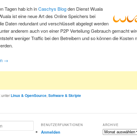
en Tagen hab ich in
Caschys Blog
den Dienst Wuala
Wuala ist eine neue Art des Online Speichers bei
ie Daten redundant und verschlüsselt abgelegt werden
 unter anderem auch von einer P2P Verteilung Gebrauch gemacht wir
tsteht weniger Traffic bei den Betreibern und so können die Kosten n
werden.
en
→
t unter
Linux & OpenSource
,
Software & Skripte
BENUTZERFUNKTIONEN
ARCHIVE
Archive
Anmelden