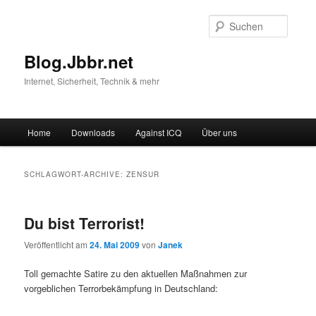
Suche
Blog.Jbbr.net
Internet, Sicherheit, Technik & mehr
Hauptmenü
Home
Downloads
Against ICQ
Über uns
Zum
Zum
Inhalt
sekundären
SCHLAGWORT-ARCHIVE:
ZENSUR
wechseln
Inhalt
Du bist Terrorist!
wechseln
Veröffentlicht am
24. Mai 2009
von
Janek
Toll gemachte Satire zu den aktuellen Maßnahmen zur
vorgeblichen Terrorbekämpfung in Deutschland: