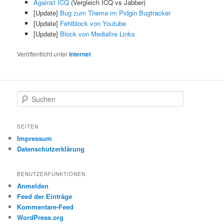
Against ICQ
(Vergleich ICQ vs Jabber)
[Update]
Bug zum Thema im Pidgin Bugtracker
[Update]
Fehlblock von Youtube
[Update]
Block von Mediafire Links
Veröffentlicht unter
Internet
S
u
c
h
SEITEN
e
Impressum
n
Datenschutzerklärung
BENUTZERFUNKTIONEN
Anmelden
Feed der Einträge
Kommentare-Feed
WordPress.org